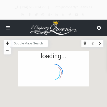
(+34) 619 014 273
info@propertyqueens.es
|
loading...