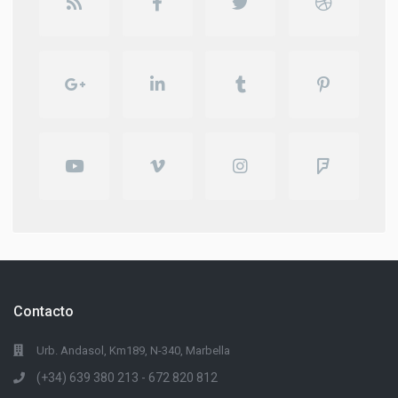
Contacto
Urb. Andasol, Km189, N-340, Marbella
(+34) 639 380 213 - 672 820 812